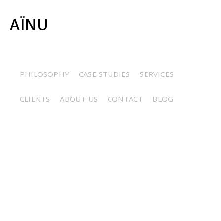
AÏNU
© 2026
Aïnu
info@ainu.fr
PHILOSOPHY
CASE STUDIES
SERVICES
CLIENTS
ABOUT US
CONTACT
BLOG